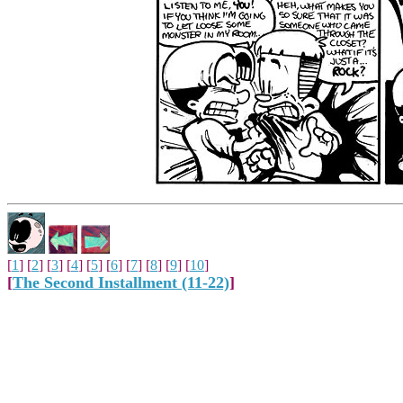
[
1
] [
2
] [
3
] [
4
] [
5
] [
6
] [
7
] [
8
] [
9
] [
10
]
[
The Second Installment (11-22)
]